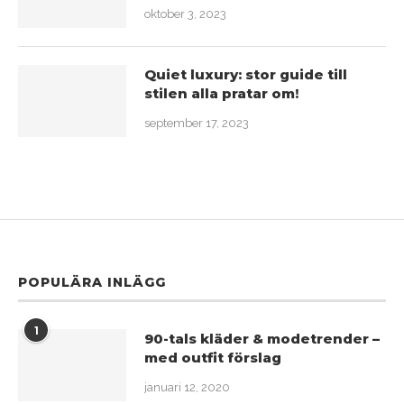
oktober 3, 2023
Quiet luxury: stor guide till
stilen alla pratar om!
september 17, 2023
POPULÄRA INLÄGG
1
90-tals kläder & modetrender –
med outfit förslag
januari 12, 2020