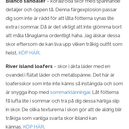
Bianco sandaler
– korallröda skor med spännande
detaljer och öppen tå. Denna färgexplosion passar
dig som inte är rädd för att låta fötterna synas lite
extra i sommar. Då är det viktigt att inte glömma bort
att måla tånaglarna ordentligt haha. Jag älskar dessa
skor eftersom de kan liva upp vilken tråkig outfit som
helst.
KÖP HÄR
.
River island loafers
– skor i äkta läder med en
ovandel i flätat läder och metallspänne. Det här är
loafersskor som inte inte känns så instängda och som
är snygga ihop med
sommarklänningar
. Låt fötterna
få lufta lite i sommar och trä på dig dessa härliga slip
in skor. De olika texturerna i skon gör att de aldrig blir
tråkiga som vanliga svarta skor ibland kan
kännas.
KÖP HÄR
.