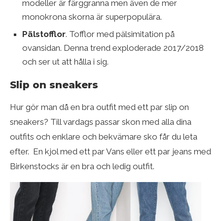
modeller är färggranna men även de mer
monokrona skorna är superpopulära.
Pälstofflor
. Tofflor med pälsimitation på
ovansidan. Denna trend exploderade 2017/2018
och ser ut att hålla i sig.
Slip on sneakers
Hur gör man då en bra outfit med ett par slip on
sneakers? Till vardags passar skon med alla dina
outfits och enklare och bekvämare sko får du leta
efter. En kjol med ett par Vans eller ett par jeans med
Birkenstocks är en bra och ledig outfit.