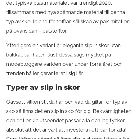
det typiska plastmaterialet var trendigt 2020,
tillsammans med nya spännande material till denna
typ av sko. Ibland får tofflan sällskap av pälsimitation
på ovansidan – pälstofflor.
Ytterligare en variant är eleganta slip in skor utan
bakkappa i hälen. Just dessa sågs mycket på
modebloggare världen över under förra året och
trenden håller garanterat i sig i år.
Typer av slip in skor
Oavsett vilken stil du har och vad du gillar för typ av
sko så finns det en slip in sko för dig. Bekvämligheten
och det enkla utseendet passar alla och jag tycker
absolut att det är värt att investera i ett par för alla!
Som tidigare nämnt så finns slip in skorna i flera olika